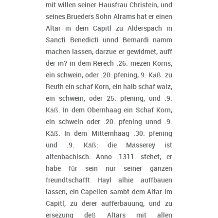
mit willen seiner Hausfrau Christein, und
seines Brueders Sohn Alrams hat er einen
Altar in dem Capitl zu Alderspach in
Sancti Benedicti unnd Bernardi namm
machen lassen, darzue er gewidmet, auff
der m? in dem Rerech .26. mezen Korns,
ein schwein, oder .20. pfening, 9. Käß. zu
Reuth ein schaf Korn, ein halb schaf waiz,
ein schwein, oder 25. pfening, und .9.
Käß. In dem Obernhaag ein Schaf Korn,
ein schwein oder .20. pfening unnd .9.
Käß. In dem Mitternhaag .30. pfening
und .9. Käß: die Mässerey ist
aitenbachisch. Anno .1311. stehet; er
habe für sein nur seiner ganzen
freundtschafft Hayl alhie auffbauen
lassen, ein Capellen sambt dem Altar im
Capitl, zu derer aufferbauung, und zu
ersezung deß Altars mit allen