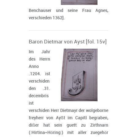
Benchauser und seine Frau Agnes,
verschieden 1362].
Baron Dietmar von Ayst [fol. 15v]
Im Jahr
des Herrn
Anno
.1204. ist
verschiden
den .31.
decembris
ist
verschiden Herr Dietmayr der wolgeborne
freyherr von Ayßt im Capitl begraben,
dißer hat sein guett zu Zirthnarn
(:Hirtina=Höring:) mit aller zuegehör