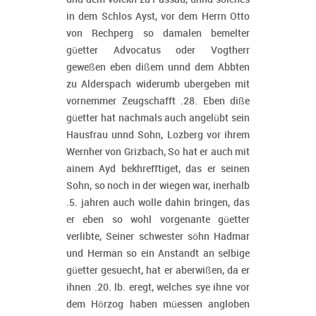
in dem Schlos Ayst, vor dem Herrn Otto
von Rechperg so damalen bemelter
güetter Advocatus oder Vogtherr
geweßen eben dißem unnd dem Abbten
zu Alderspach widerumb ubergeben mit
vornemmer Zeugschafft .28. Eben diße
güetter hat nachmals auch angelübt sein
Hausfrau unnd Sohn, Lozberg vor ihrem
Wernher von Grizbach, So hat er auch mit
ainem Ayd bekhrefftiget, das er seinen
Sohn, so noch in der wiegen war, inerhalb
.5. jahren auch wolle dahin bringen, das
er eben so wohl vorgenante güetter
verlibte, Seiner schwester söhn Hadmar
und Herman so ein Anstandt an selbige
güetter gesuecht, hat er aberwißen, da er
ihnen .20. lb. eregt, welches sye ihne vor
dem Hörzog haben müessen angloben