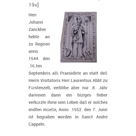
19v]
Herr
Johann
Zanckher
hebte an
zu Regiren
anno
1544. den
.16.ten
Septembris alß Praesidirte an statt deß
Herrn Visitatoris Herr Laurentius Abbt zu
Fürstenzell, verblibe aber nur .8. Jahr
darinnen dann ein hiziges fieber
verkürzte ihme sein Leben daß er solches
endten müeße, Anno .1552. den 7. Junii
ist begraben worden in Sanct Andre
Cappeln.