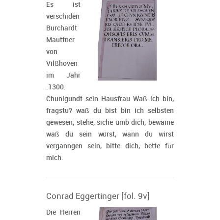
Es ist
verschiden
Burchardt
Mauttner
von
Vilßhoven
im Jahr
.1300.
Chunigundt sein Hausfrau Waß ich bin,
fragstu? waß du bist bin ich selbsten
gewesen, stehe, siche umb dich, bewaine
waß du sein würst, wann du wirst
verganngen sein, bitte dich, bette für
mich.
Conrad Eggertinger [fol. 9v]
Die Herren