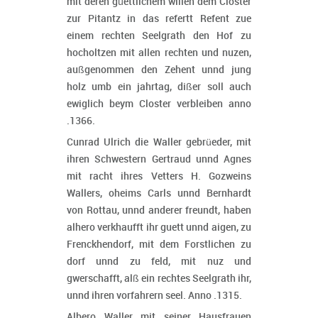
mit deren güettlichem willen dem Closter
zur Pitantz in das refertt Refent zue
einem rechten Seelgrath den Hof zu
hocholtzen mit allen rechten und nuzen,
außgenommen den Zehent unnd jung
holz umb ein jahrtag, dißer soll auch
ewiglich beym Closter verbleiben anno
.1366.
Cunrad Ulrich die Waller gebrüeder, mit
ihren Schwestern Gertraud unnd Agnes
mit racht ihres Vetters H. Gozweins
Wallers, oheims Carls unnd Bernhardt
von Rottau, unnd anderer freundt, haben
alhero verkhaufft ihr guett unnd aigen, zu
Frenckhendorf, mit dem Forstlichen zu
dorf unnd zu feld, mit nuz und
gwerschafft, alß ein rechtes Seelgrath ihr,
unnd ihren vorfahrern seel. Anno .1315.
Albero Waller mit seiner Hausfrauen