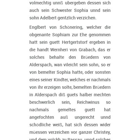
volmechtig unnß ubergeben dessen sich
auch sein Schwester Sophia unnd sein
sohn Adelbert gentzlich verzichen.
Englbert von Schönering, welcher die
obgenante Sophiam zur Ehe genommen
hatt sein guett Hertgertstorf ergeben in
die handt Wernheri von Grabach, das er
solches behalte den Brüedern von
Alderspach, wan vileicht sein sohn, so er
von bemelter Sophia hatte, oder sonsten
eines seiner Kindter, welches er nachmals
von ihr erzeigen solte, bemelten Brüedern
in Alderspach diß guets halber mechten
beschwerlich sein, Reichwinus so
nachmals gemeltes guett hat
angefochten auß ungerecht unnd
schödliche weiß, hat sich dessen wider
müessen verzeichen vor ganzer Christey,
und dem volckh zu Passau, unnd solches