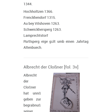
1344.
Hochholtzen 1366.
Frenckhendorf 1315.
Au bey Vilshoven 1263.
Schweickhersperg 1263.
Lamprechtstorf
Pärtlsperg eige gült umb einen Jahrtag
Altenbuech.
Albrecht der Cloßner [fol. 3v]
Albrecht
der
Cloßner
hat unnß
geben zur
begrabnuß
seiner