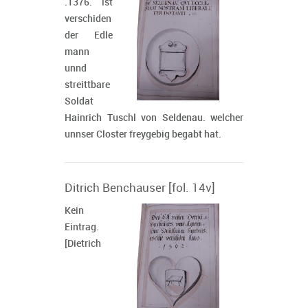
.1376. ist
verschiden
der Edle
mann
unnd
streittbare
Soldat
Hainrich Tuschl von Seldenau. welcher
unnser Closter freygebig begabt hat.
Ditrich Benchauser [fol. 14v]
Kein
Eintrag.
[Dietrich