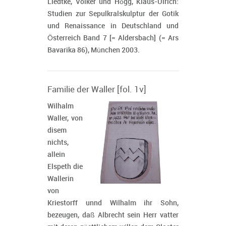
Liedtke, Volker und Högg, Klaus-Ulrich:
Studien zur Sepulkralskulptur der Gotik
und Renaissance in Deutschland und
Österreich Band 7 [= Aldersbach] (= Ars
Bavarika 86), München 2003.
Familie der Waller [fol. 1v]
Wilhalm
Waller, von
disem
nichts,
allein
Elspeth die
Wallerin
von
Kriestorff unnd Wilhalm ihr Sohn,
bezeugen, daß Albrecht sein Herr vatter