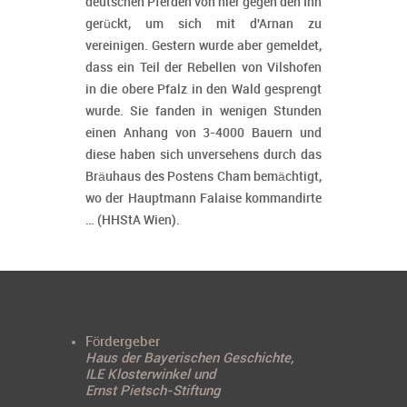
deutschen Pferden von hier gegen den Inn
gerückt, um sich mit d'Arnan zu
vereinigen. Gestern wurde aber gemeldet,
dass ein Teil der Rebellen von Vilshofen
in die obere Pfalz in den Wald gesprengt
wurde. Sie fanden in wenigen Stunden
einen Anhang von 3-4000 Bauern und
diese haben sich unversehens durch das
Bräuhaus des Postens Cham bemächtigt,
wo der Hauptmann Falaise kommandirte
… (HHStA Wien).
Fördergeber
Haus der Bayerischen Geschichte,
ILE Klosterwinkel und
Ernst Pietsch-Stiftung